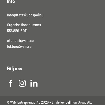
Info
Integritetsskyddspolicy
Organisationsnummer
556856-6011
ekonomi@vsm.se
faktura@vsm.se
Följ oss
© VSM Entreprenad AB 2026 – En del av
Bellman Group AB
.