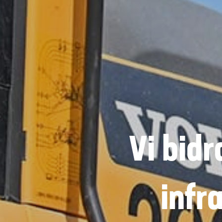
Vi bidr
infr