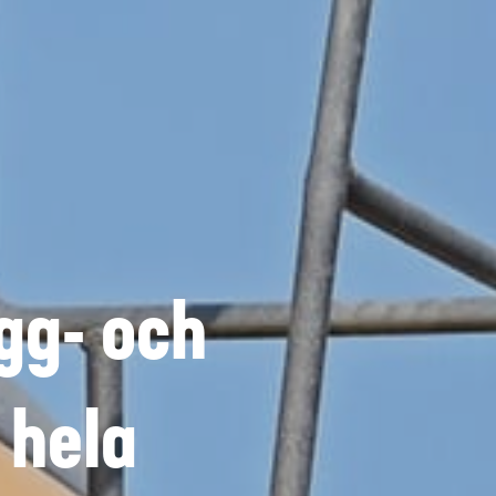
ygg- och
 hela