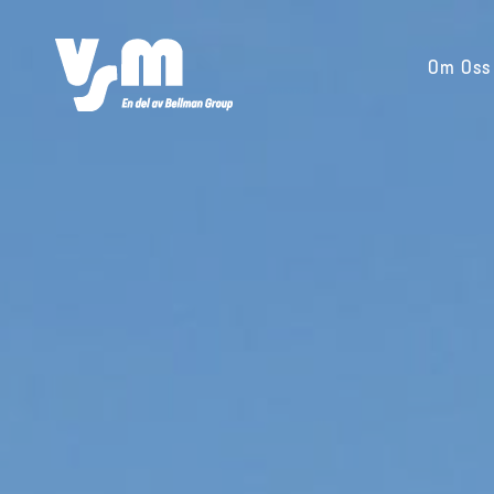
Fortsätt
till
Om Oss
innehållet